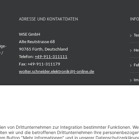
ADRESSE UND KONTAKTDATEN
INF
WSE GmbH
Te
Alte Reutstrasse 68
ige-
90765 Fürth, Deutschland
Her
 /
Telefon:
+49-911-311111
Fax: +49-911-311179
Feh
wolter.schneider.elektronik@t-online.de
Im
Da
AG