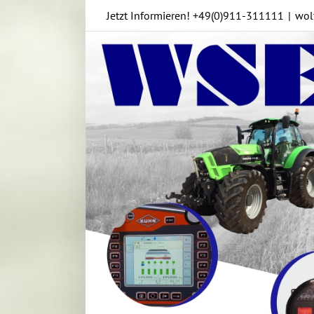
Skip
Jetzt Informieren!
+49(0)911-311111
|
wol
to
content