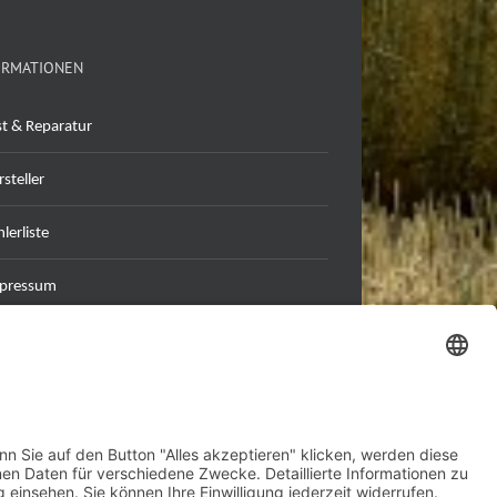
ORMATIONEN
st & Reparatur
steller
lerliste
pressum
tenschutzerklärung
B