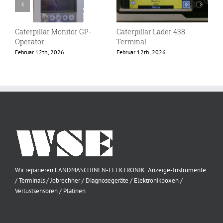
Caterpillar Monitor GP-
Caterpillar Lader 438
E
Operator
Terminal
F
Februar 12th, 2026
Februar 12th, 2026
Wir reparieren LANDMASCHINEN-ELEKTRONIK: Anzeige-Instrumente
/ Terminals / Jobrechner / Diagnosegeräte / Elektronikboxen /
Verlustsensoren / Platinen