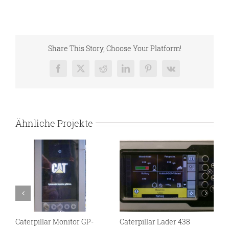
Share This Story, Choose Your Platform!
Facebook
X
Reddit
LinkedIn
Pinterest
Vk
Ähnliche Projekte
Caterpillar Monitor GP-
Caterpillar Lader 438
E