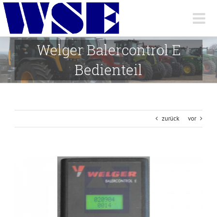
Skip
to
content
Welger Balercontrol E
Bedienteil
zurück
vor
View
Larger
Image