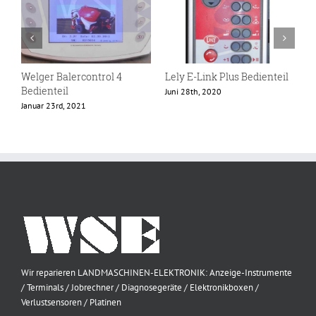
Welger Balercontrol 4
Lely E-Link Plus Bedienteil
L
Bedienteil
Juni 28th, 2020
D
Januar 23rd, 2021
Wir reparieren LANDMASCHINEN-ELEKTRONIK: Anzeige-Instrumente
/ Terminals / Jobrechner / Diagnosegeräte / Elektronikboxen /
Verlustsensoren / Platinen