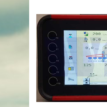
View
Larger
Image