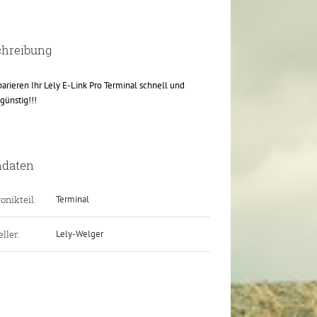
chreibung
parieren Ihr Lely E-Link Pro Terminal schnell und
günstig!!!
ndaten
onikteil:
Terminal
ller:
Lely-Welger