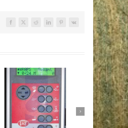
Facebook
X
Reddit
LinkedIn
Pinterest
Vk