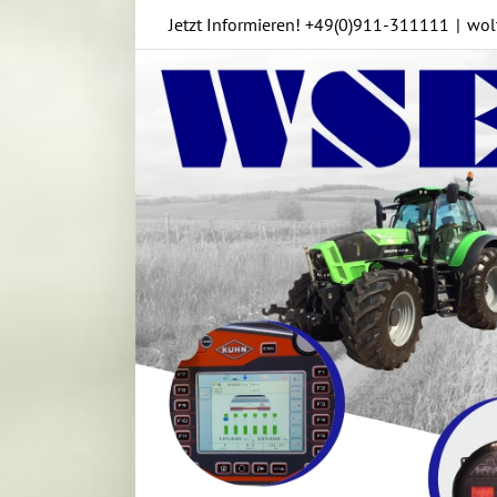
Skip
Jetzt Informieren!
+49(0)911-311111
|
wol
to
content