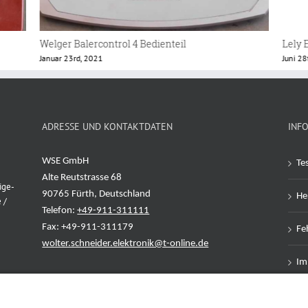
Lely E-Link Plus Bedienteil
Welge
Juni 28th, 2020
März 3
ADRESSE UND KONTAKTDATEN
INF
WSE GmbH
Te
Alte Reutstrasse 68
ige-
90765 Fürth, Deutschland
Her
 /
Telefon:
+49-911-311111
Fax: +49-911-311179
Feh
wolter.schneider.elektronik@t-online.de
Im
Da