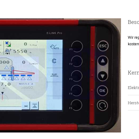
Bes
Wir re
kosten
Ker
Elektr
Herste