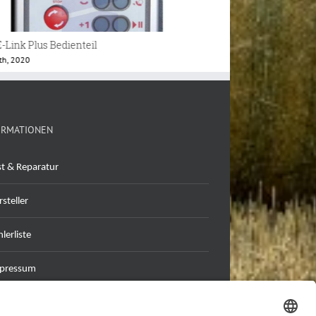
r Balercontrol Bedienteil
Lely Jobrechner
0th, 2019
November 17th, 2024
ORMATIONEN
st & Reparatur
steller
lerliste
pressum
tenschutzerklärung