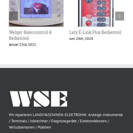
Welger Balercontrol 4
Lely E-Link Plus Bedienteil
L
Bedienteil
Juni 28th, 2020
D
Januar 23rd, 2021
Wir reparieren LANDMASCHINEN-ELEKTRONIK: Anzeige-Instrumente
/ Terminals / Jobrechner / Diagnosegeräte / Elektronikboxen /
Verlustsensoren / Platinen