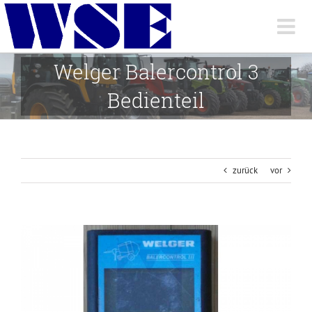
Skip
to
content
Welger Balercontrol 3
Bedienteil
zurück
vor
View
Larger
Image