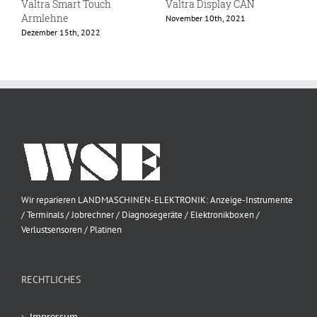
Valtra Smart Touch
Valtra Display CAN
V
Armlehne
November 10th, 2021
D
Dezember 15th, 2022
Wir reparieren LANDMASCHINEN-ELEKTRONIK: Anzeige-Instrumente
/ Terminals / Jobrechner / Diagnosegeräte / Elektronikboxen /
Verlustsensoren / Platinen
RECHTLICHES