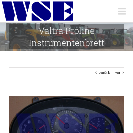
Skip
to
content
Valtra Proline
Instrumentenbrett
zurück
vor
View
Larger
Image