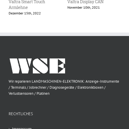
Valtra Smart Touch
Valtra Display CAN
V
Armlehne
November 10th, 2021
D
Dezember 15th, 2022
Wir reparieren LANDMASCHINEN-ELEKTRONIK: Anzeige-Instrumente
/ Terminals / Jobrechner / Diagnosegeräte / Elektronikboxen /
Verlustsensoren / Platinen
RECHTLICHES