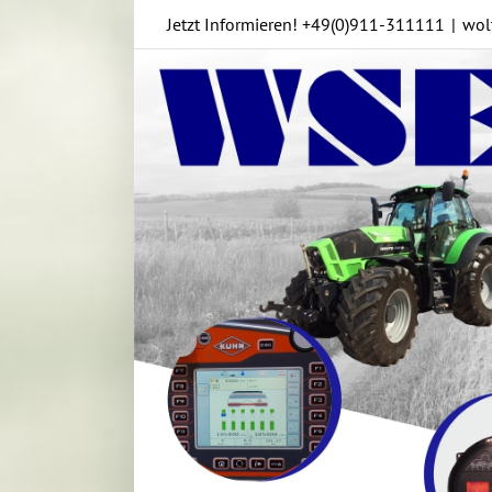
Skip
Jetzt Informieren!
+49(0)911-311111
|
wol
to
content