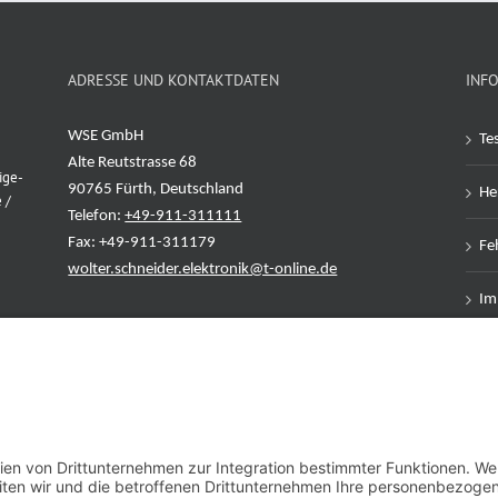
ADRESSE UND KONTAKTDATEN
INF
WSE GmbH
Te
Alte Reutstrasse 68
ige-
90765 Fürth, Deutschland
Her
 /
Telefon:
+49-911-311111
Fax: +49-911-311179
Feh
wolter.schneider.elektronik@t-online.de
Im
Da
AG