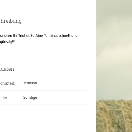
chreibung
parieren Ihr Trioliet Selfline Terminal schnell und
günstig!!!
ndaten
onikteil:
Terminal
ller:
Sonstige