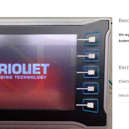
Bes
Wir re
kosten
Ker
Elektr
Herste