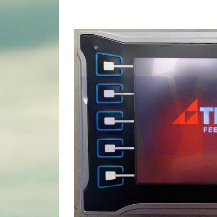
View
Larger
Image