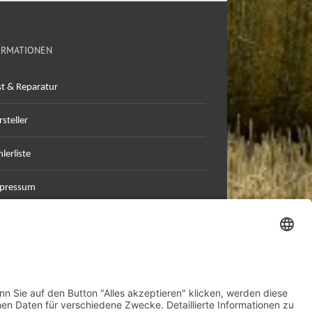
ORMATIONEN
st & Reparatur
steller
lerliste
pressum
tenschutzerklärung
B