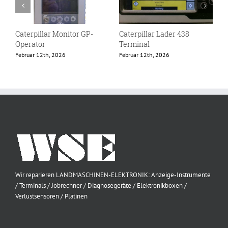
Caterpillar Monitor GP-
Caterpillar Lader 438
E
Operator
Terminal
F
Februar 12th, 2026
Februar 12th, 2026
Wir reparieren LANDMASCHINEN-ELEKTRONIK: Anzeige-Instrumente
/ Terminals / Jobrechner / Diagnosegeräte / Elektronikboxen /
Verlustsensoren / Platinen