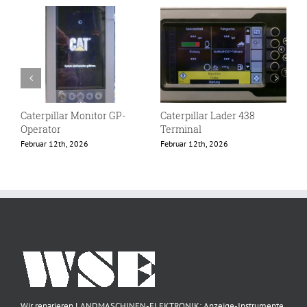
Caterpillar Monitor GP-
Caterpillar Lader 438
E
Operator
Terminal
F
Februar 12th, 2026
Februar 12th, 2026
Wir reparieren LANDMASCHINEN-ELEKTRONIK: Anzeige-Instrumente