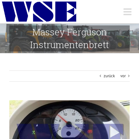
Skip
to
content
Massey Ferguson
Instrumentenbrett
zurück
vor
View
Larger
Image