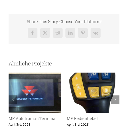
Share This Story, Choose Your Platform!
Facebook
X
Reddit
LinkedIn
Pinterest
Vk
Ähnliche Projekte
MF Autotronic 5 Terminal
MF Bedienhebel
M
April 3rd, 2025
April 3rd, 2025
J