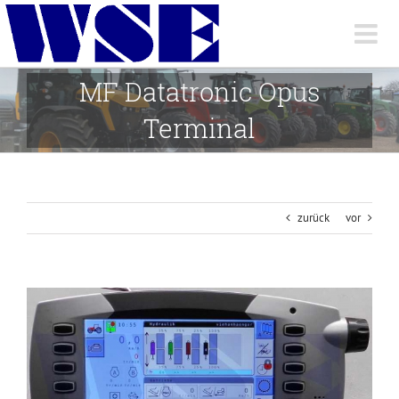
Skip
to
content
MF Datatronic Opus
Terminal
zurück
vor
View
Larger
Image