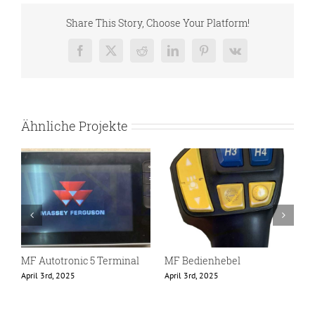
Share This Story, Choose Your Platform!
Facebook
X
Reddit
LinkedIn
Pinterest
Vk
Ähnliche Projekte
MF Autotronic 5 Terminal
MF Bedienhebel
M
April 3rd, 2025
April 3rd, 2025
J