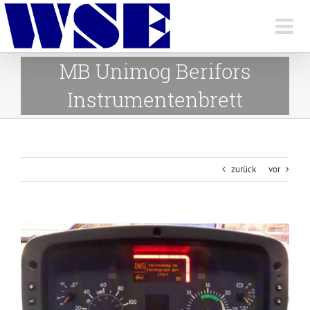
Skip
to
content
MB Unimog Berifors
Instrumentenbrett
zurück
vor
View
Larger
Image