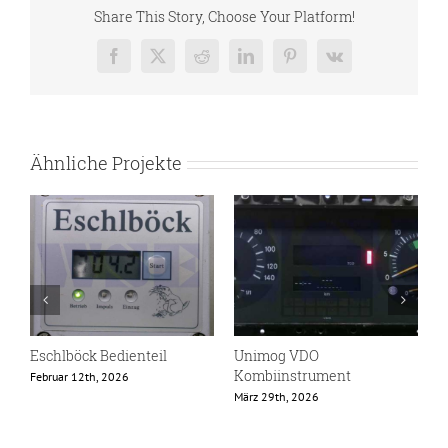
Share This Story, Choose Your Platform!
Facebook
X
Reddit
LinkedIn
Pinterest
Vk
Ähnliche Projekte
Eschlböck Bedienteil
Unimog VDO
L
Kombiinstrument
Februar 12th, 2026
F
März 29th, 2026