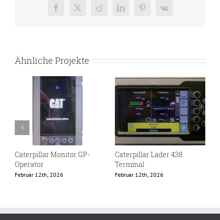
Facebook
X
Reddit
LinkedIn
Pinterest
Vk
Ähnliche Projekte
Caterpillar Monitor GP-
Caterpillar Lader 438
E
Operator
Terminal
F
Februar 12th, 2026
Februar 12th, 2026