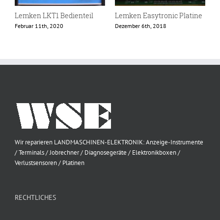
Lemken LKT1 Bedienteil
Lemken Easytronic Platine
L
B
Februar 11th, 2020
Dezember 6th, 2018
S
Wir reparieren LANDMASCHINEN-ELEKTRONIK: Anzeige-Instrumente
/ Terminals / Jobrechner / Diagnosegeräte / Elektronikboxen /
Verlustsensoren / Platinen
RECHTLICHES