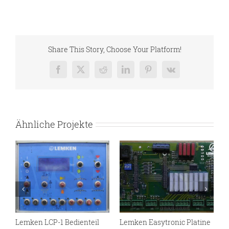
Share This Story, Choose Your Platform!
Facebook
X
Reddit
LinkedIn
Pinterest
Vk
Ähnliche Projekte
Lemken LCP-1 Bedienteil
Lemken Easytronic Platine
L