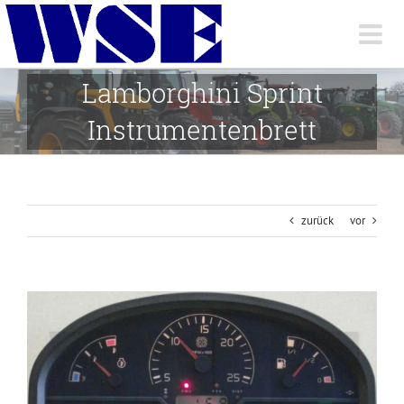
Skip
to
content
Lamborghini Sprint
Instrumentenbrett
zurück
vor
View
Larger
Image