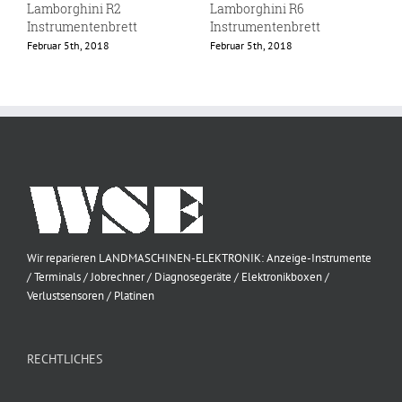
Lamborghini R2
Lamborghini R6
L
Instrumentenbrett
Instrumentenbrett
I
Februar 5th, 2018
Februar 5th, 2018
F
Wir reparieren LANDMASCHINEN-ELEKTRONIK: Anzeige-Instrumente
/ Terminals / Jobrechner / Diagnosegeräte / Elektronikboxen /
Verlustsensoren / Platinen
RECHTLICHES