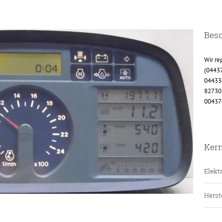
Bes
Wir re
(0443
04433
82730
004374
Ker
Elektr
Herste