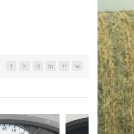
Facebook
X
Reddit
LinkedIn
Pinterest
Vk