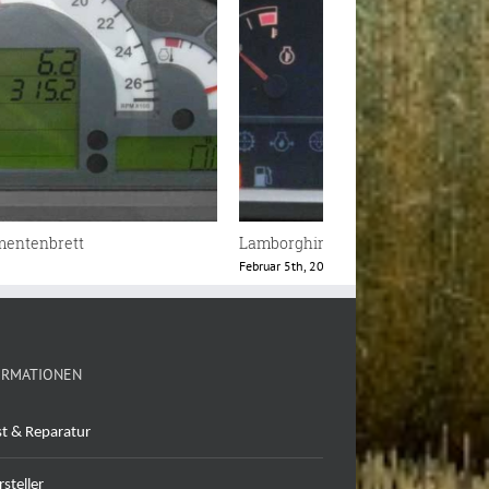
Lamborghini R2 Instrumentenbrett
Februar 5th, 2018
ORMATIONEN
st & Reparatur
steller