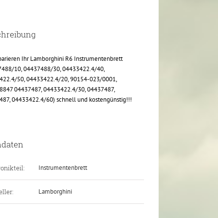
chreibung
parieren Ihr Lamborghini R6 Instrumentenbrett
7488/10, 04437488/30, 04433422.4/40,
422.4/50, 04433422.4/20, 90154-023/0001,
8847 04437487, 04433422.4/30, 04437487,
87, 04433422.4/60) schnell und kostengünstig!!!
ndaten
onikteil:
Instrumentenbrett
ller:
Lamborghini