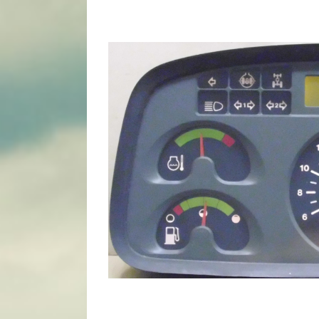
View
Larger
Image