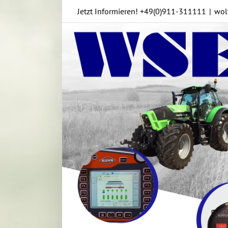
Skip
Jetzt Informieren!
+49(0)911-311111
|
wol
to
content