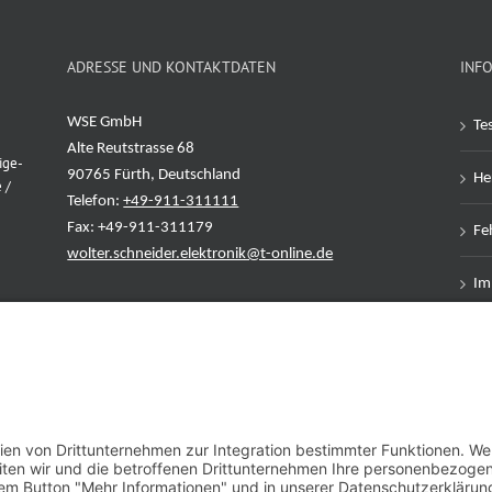
ADRESSE UND KONTAKTDATEN
INF
WSE GmbH
Te
Alte Reutstrasse 68
ige-
90765 Fürth, Deutschland
Her
 /
Telefon:
+49-911-311111
Fax: +49-911-311179
Feh
wolter.schneider.elektronik@t-online.de
Im
Da
AG