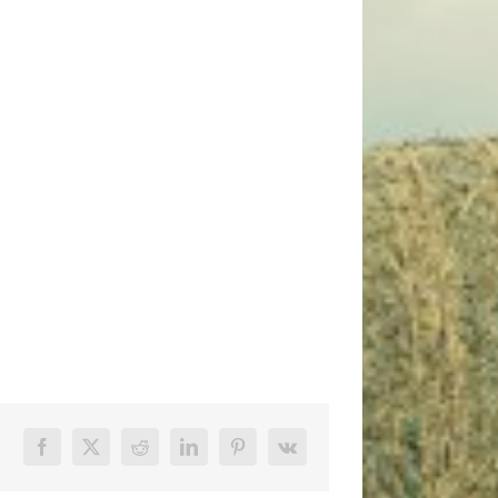
Facebook
X
Reddit
LinkedIn
Pinterest
Vk