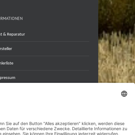
ORMATIONEN
st & Reparatur
steller
lerliste
pressum
tenschutzerklärung
B