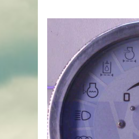
View
Larger
Image