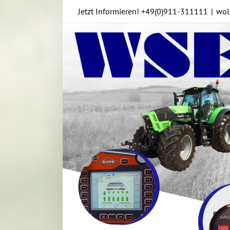
Skip
Jetzt Informieren!
+49(0)911-311111
|
wol
to
content