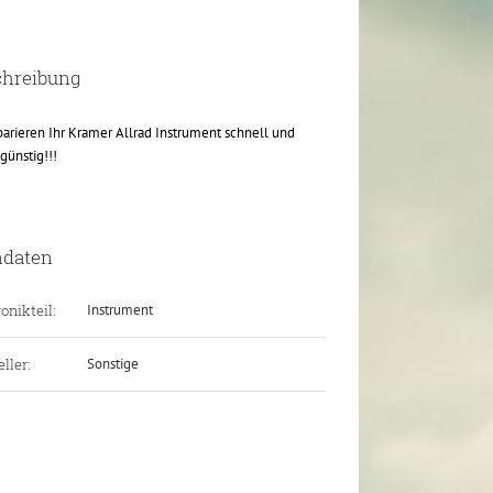
chreibung
parieren Ihr Kramer Allrad Instrument schnell und
günstig!!!
ndaten
onikteil:
Instrument
ller:
Sonstige