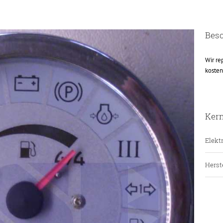
Bes
Wir re
kosten
Ker
Elektr
Herste