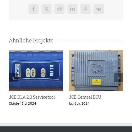
Facebook
X
Reddit
LinkedIn
Pinterest
Vk
Ähnliche Projekte
JCB DLA 2.0 Servicetool
JCB Central ECU
J
Oktober 3rd, 2024
Juli 6th, 2024
O