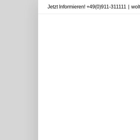
Skip
Jetzt Informieren!
+49(0)911-311111
|
wol
to
content