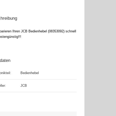
hreibung
eparieren Ihren JCB Bedienhebel (08353092) schnell
stengünstig!!!
daten
onikteil:
Bedienhebel
ller:
JCB