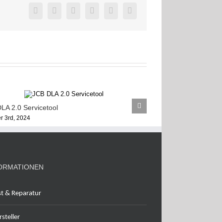
Facebook
X
Reddit
LinkedIn
Pinterest
Vk
LA 2.0 Servicetool
JCB Central ECU
r 3rd, 2024
Juli 6th, 2024
ORMATIONEN
st & Reparatur
steller