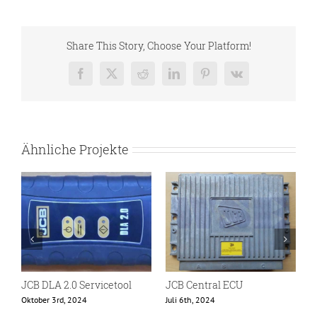
Share This Story, Choose Your Platform!
Facebook
X
Reddit
LinkedIn
Pinterest
Vk
Ähnliche Projekte
JCB DLA 2.0 Servicetool
JCB Central ECU
J
Oktober 3rd, 2024
Juli 6th, 2024
O