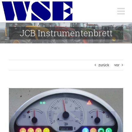
Skip
to
content
JCB Instrumentenbrett
zurück
vor
View
Larger
Image