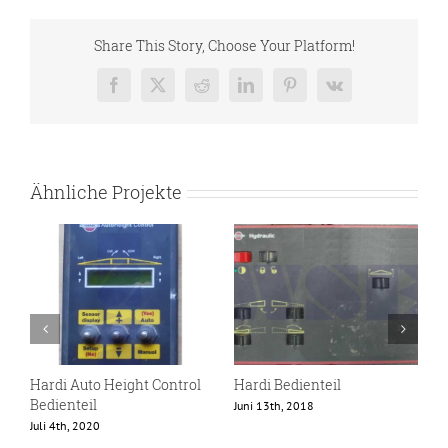
Share This Story, Choose Your Platform!
Facebook
X
Reddit
LinkedIn
Pinterest
Vk
Ähnliche Projekte
Hardi Auto Height Control
Hardi Bedienteil
H
Bedienteil
Juni 13th, 2018
J
Juli 4th, 2020