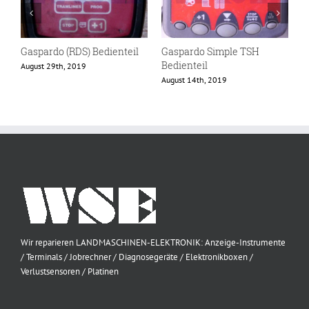
Gaspardo (RDS) Bedienteil
Gaspardo Simple TSH
G
Bedienteil
August 29th, 2019
A
August 14th, 2019
Wir reparieren LANDMASCHINEN-ELEKTRONIK: Anzeige-Instrumente
/ Terminals / Jobrechner / Diagnosegeräte / Elektronikboxen /
Verlustsensoren / Platinen