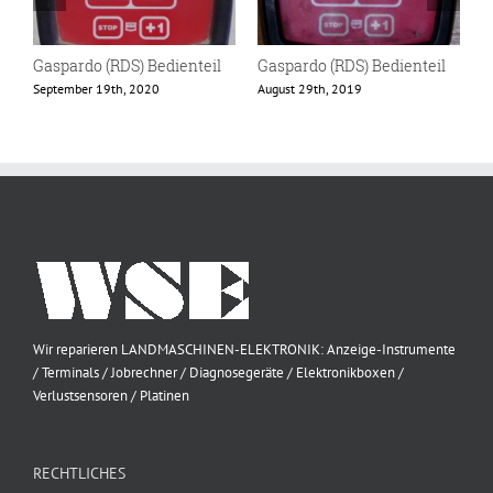
Gaspardo (RDS) Bedienteil
Gaspardo (RDS) Bedienteil
G
B
September 19th, 2020
August 29th, 2019
A
Wir reparieren LANDMASCHINEN-ELEKTRONIK: Anzeige-Instrumente
/ Terminals / Jobrechner / Diagnosegeräte / Elektronikboxen /
Verlustsensoren / Platinen
RECHTLICHES