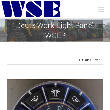
Skip
to
content
Deutz Work Light Panel
WOLP
zurück
vor
View
Larger
Image