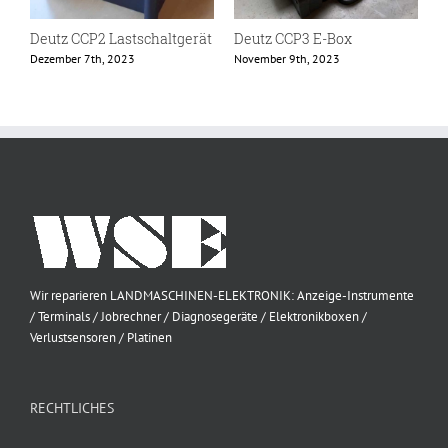
Deutz CCP2 Lastschaltgerät
Deutz CCP3 E-Box
D
Dezember 7th, 2023
November 9th, 2023
N
Wir reparieren LANDMASCHINEN-ELEKTRONIK: Anzeige-Instrumente
/ Terminals / Jobrechner / Diagnosegeräte / Elektronikboxen /
Verlustsensoren / Platinen
RECHTLICHES