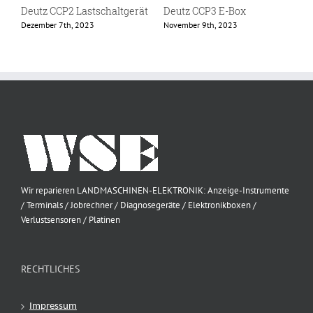
Deutz CCP2 Lastschaltgerät
Deutz CCP3 E-Box
D
Dezember 7th, 2023
November 9th, 2023
N
Wir reparieren LANDMASCHINEN-ELEKTRONIK: Anzeige-Instrumente
/ Terminals / Jobrechner / Diagnosegeräte / Elektronikboxen /
Verlustsensoren / Platinen
RECHTLICHES
Impressum