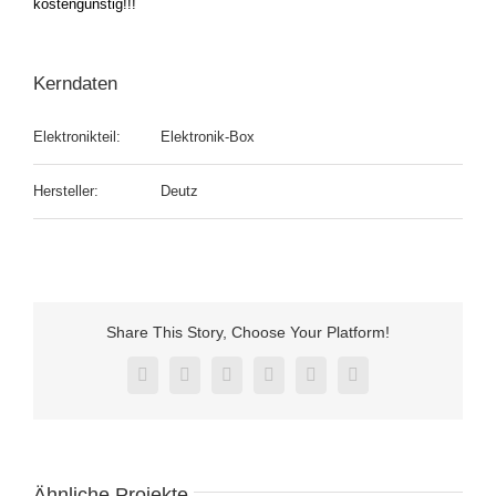
kostengünstig!!!
Kerndaten
Elektronikteil:
Elektronik-Box
Hersteller:
Deutz
Share This Story, Choose Your Platform!
Facebook
X
Reddit
LinkedIn
Pinterest
Vk
Ähnliche Projekte