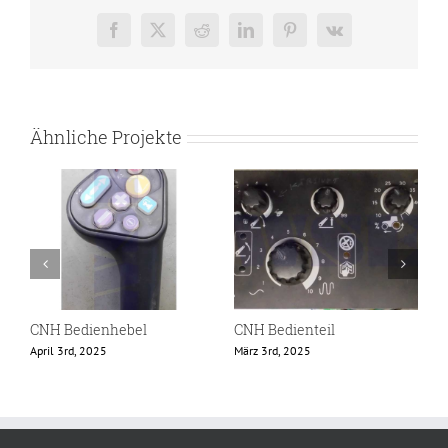
Facebook
X
Reddit
LinkedIn
Pinterest
Vk
Ähnliche Projekte
CNH Bedienhebel
CNH Bedienteil
C
April 3rd, 2025
März 3rd, 2025
F