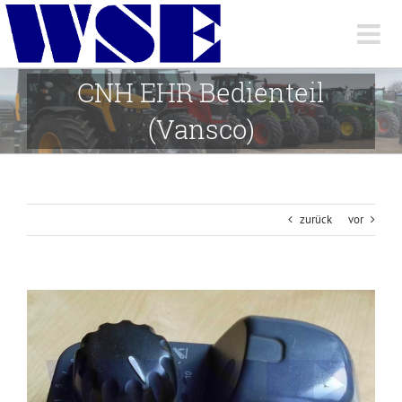
Skip
to
content
CNH EHR Bedienteil
(Vansco)
zurück
vor
View
Larger
Image