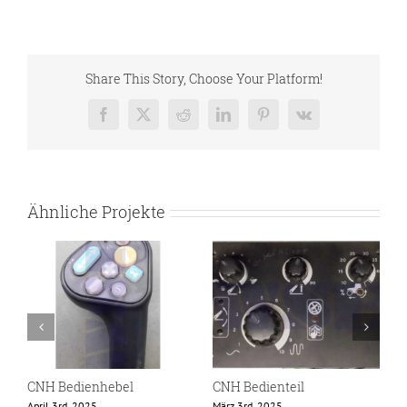
Share This Story, Choose Your Platform!
Facebook
X
Reddit
LinkedIn
Pinterest
Vk
Ähnliche Projekte
CNH Bedienhebel
CNH Bedienteil
C
April 3rd, 2025
März 3rd, 2025
F