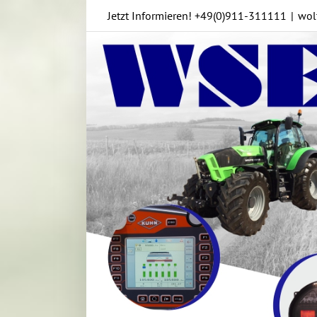
Skip
Jetzt Informieren!
+49(0)911-311111
|
wol
to
content