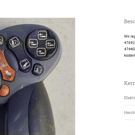
Bes
Wir re
47692
47440
kosten
Ker
Elektr
Herste