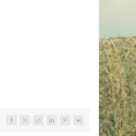
Facebook
X
Reddit
LinkedIn
Pinterest
Vk