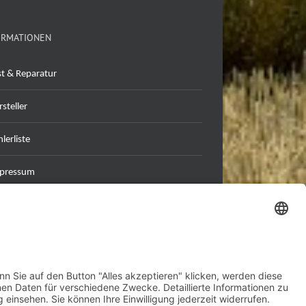
ORMATIONEN
st & Reparatur
steller
lerliste
pressum
tenschutzerklärung
B