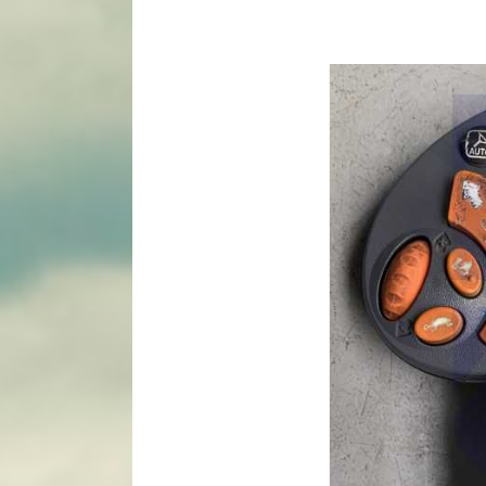
View
Larger
Image