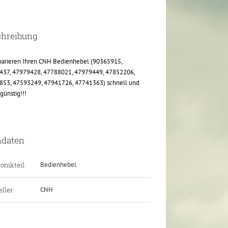
chreibung
parieren Ihren CNH Bedienhebel (90365915,
437, 47979428, 47788021, 47979449, 47852206,
853, 47593249, 47941726, 47741363) schnell und
günstig!!!
ndaten
onikteil:
Bedienhebel
ller:
CNH