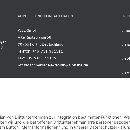
ADRESSE UND KONTAKTDATEN
INF
WSE GmbH
Te
Alte Reutstrasse 68
ige-
90765 Fürth, Deutschland
Her
 /
Telefon:
+49-911-311111
Fax: +49-911-311179
Feh
wolter.schneider.elektronik@t-online.de
Im
Da
AG