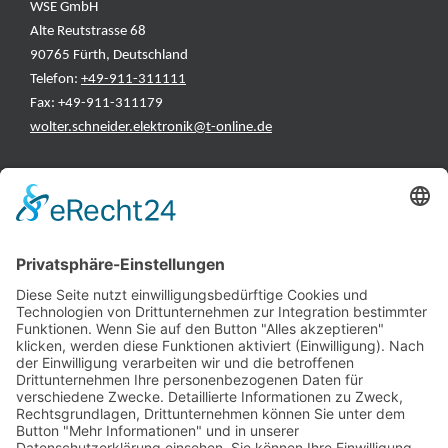
WSE GmbH
Alte Reutstrasse 68
90765 Fürth, Deutschland
Telefon:
+49-911-311111
Fax: +49-911-311179
wolter.schneider.elektronik@t-online.de
INFORMATIONEN
Test & Reparatur
Hersteller
Fehlerliste
Impressum
Datenschutzerklärung