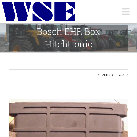
Skip
to
content
Bosch EHR Box
Hitchtronic
zurück
vor
View
Larger
Image