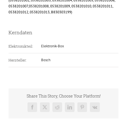
(0538201002, 0538201003, 0538201004, 0538201005, 0538201006,
0538201007,0538201008, 0538201009, 0538201010, 0538201011,
0538201012, 0538201013, B830303199)
Kerndaten
Elektronikteil:
Elektronik-Box
Hersteller:
Bosch
Share This Story, Choose Your Platform!
Facebook
X
Reddit
LinkedIn
Pinterest
Vk