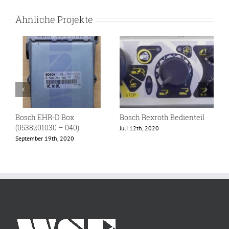
Ähnliche Projekte
Bosch EHR-D Box
Bosch Rexroth Bedienteil
B
(0538201030 – 040)
Juli 12th, 2020
M
September 19th, 2020