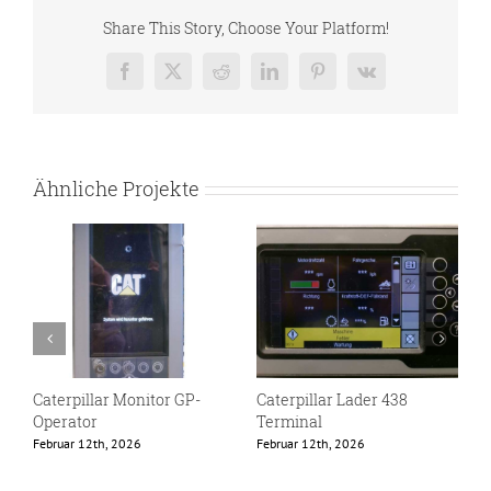
Share This Story, Choose Your Platform!
Facebook
X
Reddit
LinkedIn
Pinterest
Vk
Ähnliche Projekte
Caterpillar Monitor GP-
Caterpillar Lader 438
E
Operator
Terminal
F
Februar 12th, 2026
Februar 12th, 2026