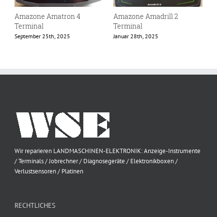
Amazone Amatron 4
Amazone Amadrill 2
A
Terminal
Terminal
B
September 25th, 2025
Januar 28th, 2025
O
Wir reparieren LANDMASCHINEN-ELEKTRONIK: Anzeige-Instrumente
/ Terminals / Jobrechner / Diagnosegeräte / Elektronikboxen /
Verlustsensoren / Platinen
RECHTLICHES