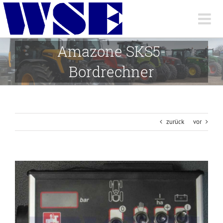
Skip
to
content
Amazone SKS5-
Bordrechner
zurück
vor
View
Larger
Image