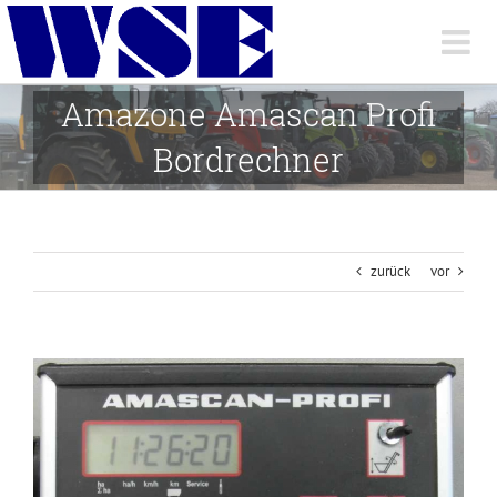
Skip
to
content
Amazone Amascan Profi
Bordrechner
zurück
vor
View
Larger
Image