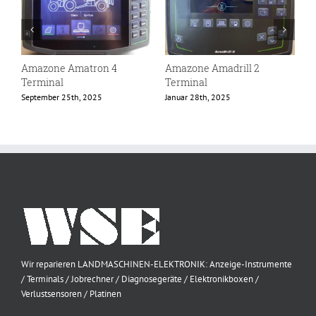
Amazone Amatron 4
Amazone Amadrill 2
A
Terminal
Terminal
B
September 25th, 2025
Januar 28th, 2025
O
Wir reparieren LANDMASCHINEN-ELEKTRONIK: Anzeige-Instrumente
/ Terminals / Jobrechner / Diagnosegeräte / Elektronikboxen /
Verlustsensoren / Platinen