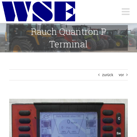
Skip
to
content
Rauch Quantron P
Terminal
zurück
vor
View
Larger
Image