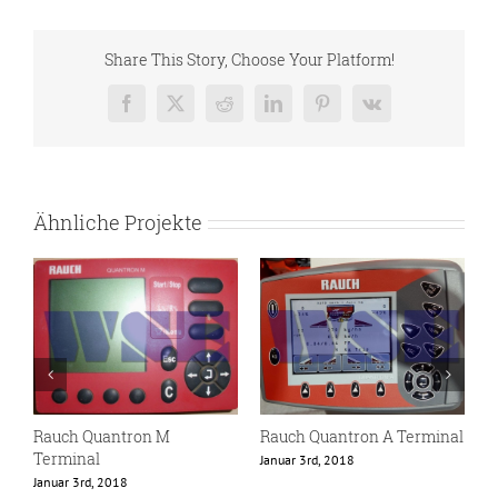
Share This Story, Choose Your Platform!
Facebook
X
Reddit
LinkedIn
Pinterest
Vk
Ähnliche Projekte
Rauch Quantron M
Rauch Quantron A Terminal
R
Terminal
T
Januar 3rd, 2018
Januar 3rd, 2018
J