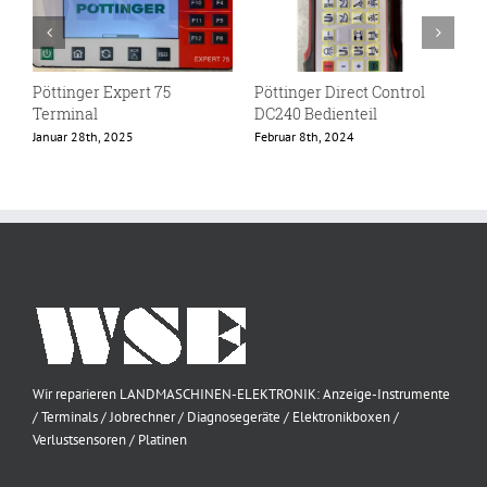
Pöttinger Expert 75
Pöttinger Direct Control
P
Terminal
DC240 Bedienteil
B
Januar 28th, 2025
Februar 8th, 2024
F
Wir reparieren LANDMASCHINEN-ELEKTRONIK: Anzeige-Instrumente
/ Terminals / Jobrechner / Diagnosegeräte / Elektronikboxen /
Verlustsensoren / Platinen