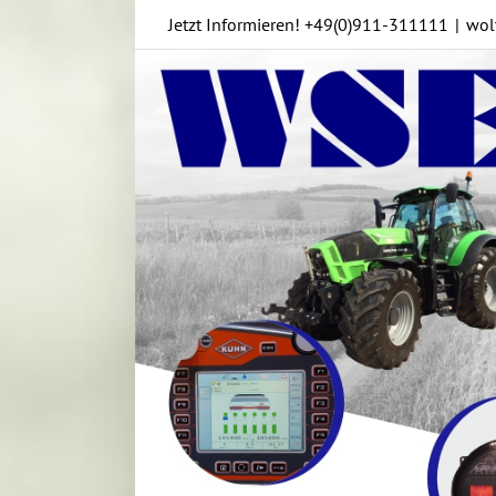
Skip
Jetzt Informieren!
+49(0)911-311111
|
wol
to
content