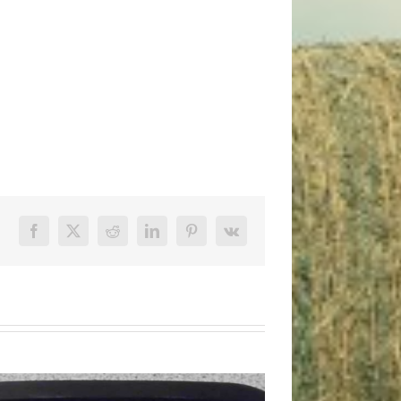
Facebook
X
Reddit
LinkedIn
Pinterest
Vk