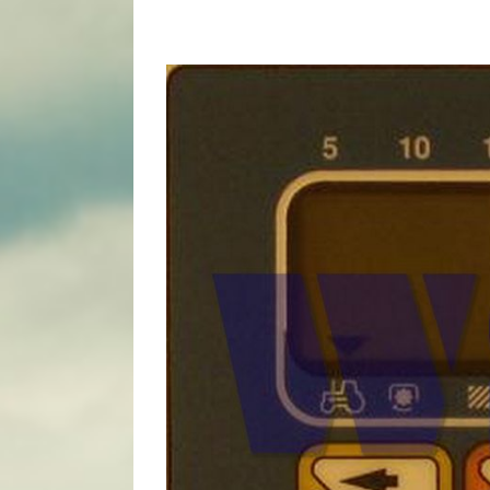
View
Larger
Image