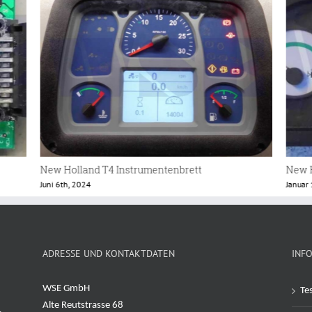
New Holland Instrument
New 
Januar 13th, 2022
Juni 2
ADRESSE UND KONTAKTDATEN
INF
WSE GmbH
Te
Alte Reutstrasse 68