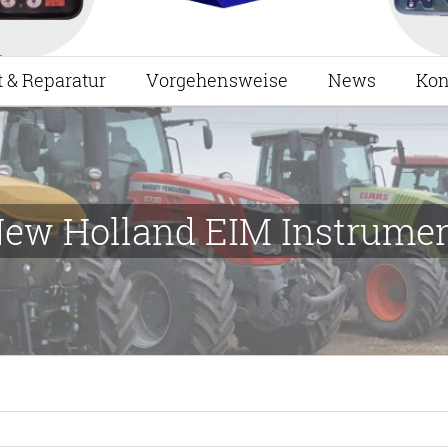
t & Reparatur
Vorgehensweise
News
Kon
ew Holland EIM Instrume