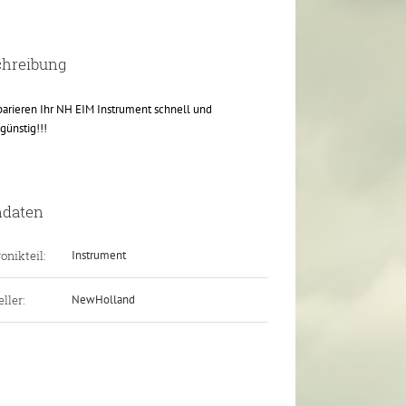
chreibung
parieren Ihr NH EIM Instrument schnell und
günstig!!!
ndaten
onikteil:
Instrument
ller:
NewHolland