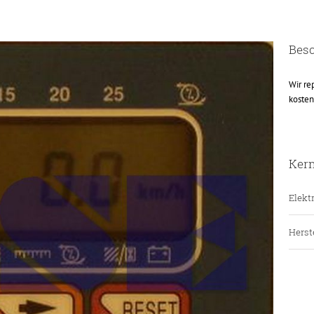
Bes
Wir re
kosten
Ker
Elektr
Herste