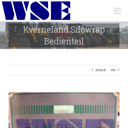
Skip
to
content
Kverneland Silowrap
Bedienteil
zurück
vor
View
Larger
Image