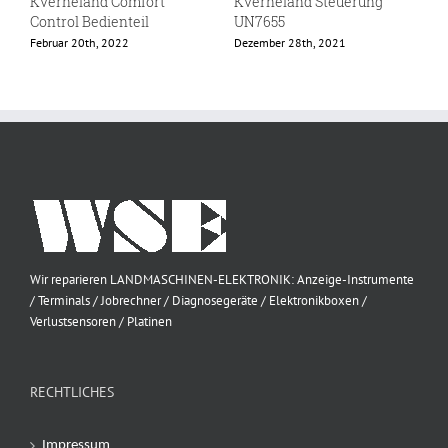
Kverneland Comfort
Kverneland Steuerung
K
Control Bedienteil
UN7655
P
Februar 20th, 2022
Dezember 28th, 2021
N
Wir reparieren LANDMASCHINEN-ELEKTRONIK: Anzeige-Instrumente
/ Terminals / Jobrechner / Diagnosegeräte / Elektronikboxen /
Verlustsensoren / Platinen
RECHTLICHES
Impressum