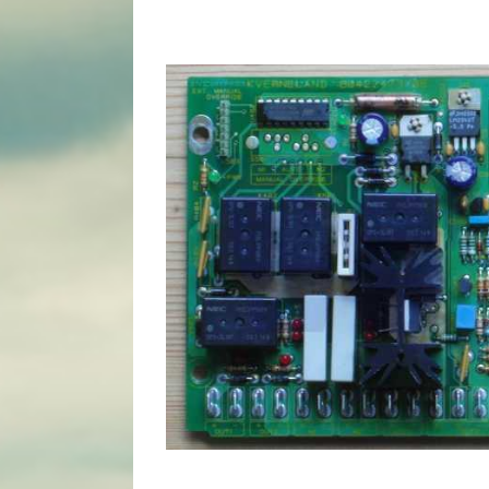
View
Larger
Image