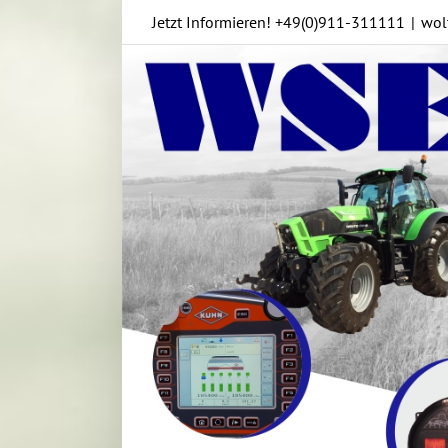
Skip
Jetzt Informieren!
+49(0)911-311111
|
wol
to
content