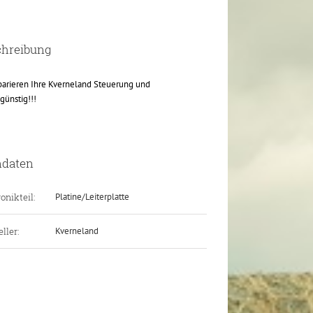
chreibung
parieren Ihre Kverneland Steuerung und
günstig!!!
ndaten
onikteil:
Platine/Leiterplatte
ller:
Kverneland