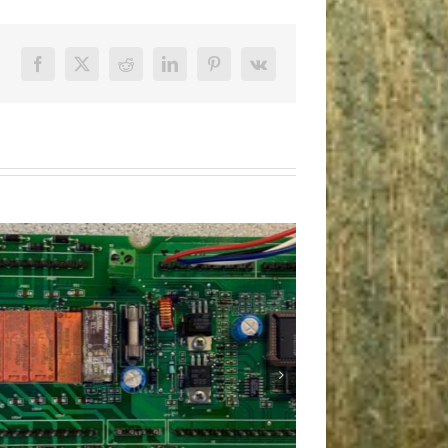
Facebook
X
Reddit
LinkedIn
Pinterest
Vk