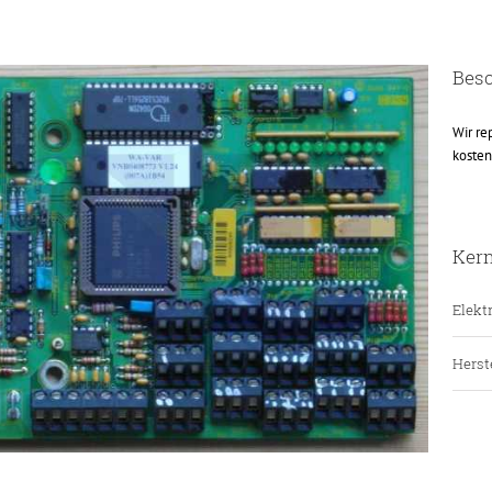
Bes
Wir re
kosten
Ker
Elektr
Herste