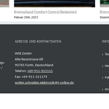
Kverneland Steuerung UN7655
Kvern
Dezember 28th, 2021
Novemb
ADRESSE UND KONTAKTDATEN
INF
WSE GmbH
Te
Alte Reutstrasse 68
ige-
90765 Fürth, Deutschland
Her
 /
Telefon:
+49-911-311111
Fax: +49-911-311179
Feh
wolter.schneider.elektronik@t-online.de
Im
Da