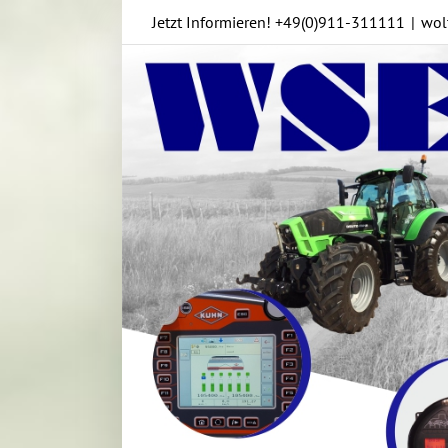
Skip
Jetzt Informieren!
+49(0)911-311111
|
wol
to
content