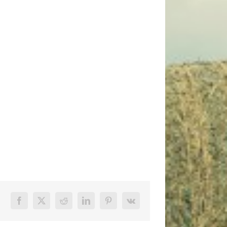
Facebook
X
Reddit
LinkedIn
Pinterest
Vk