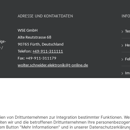
ADRESSE UND KONTAKTDATEN
INF
WSE GmbH
Te
Alte Reutstrasse 68
ige-
90765 Fürth, Deutschland
Her
 /
Telefon:
+49-911-311111
Fax: +49-911-311179
Feh
wolter.schneider.elektronik@t-online.de
Im
Da
AG