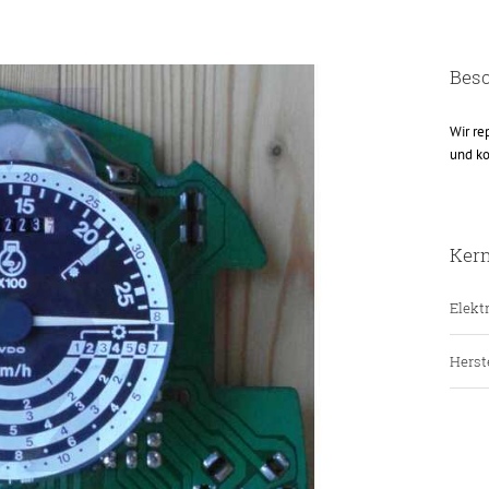
Bes
Wir re
und ko
Ker
Elektr
Herste