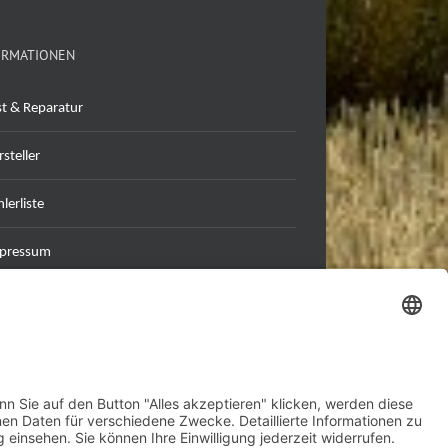
ORMATIONEN
st & Reparatur
steller
lerliste
pressum
tenschutzerklärung
B