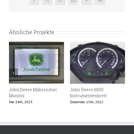
Facebook
X
Reddit
LinkedIn
Pinterest
Vk
Ähnliche Projekte
John Deere Mährescher
John Deere 6830
J
Monitor
Instrumentenbrett
M
Mai 24th, 2023
Dezember 15th, 2022