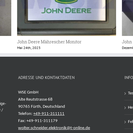
John Deere 6830 Instrumentenbrett
John
Dezember 15th, 2022
Mai 18
ADRESSE UND KONTAKTDATEN
INF
WSE GmbH
Te
Alte Reutstrasse 68
ige-
90765 Fürth, Deutschland
Her
 /
Telefon:
+49-911-311111
Fax: +49-911-311179
Feh
wolter.schneider.elektronik@t-online.de