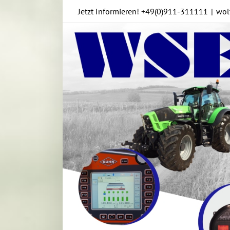
Skip
Jetzt Informieren!
+49(0)911-311111
|
wol
to
content