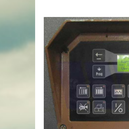
View
Larger
Image