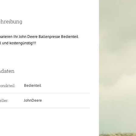
chreibung
parieren Ihr John Deere Ballenpresse Bedienteil
l und kostengünstig!!!
ndaten
onikteil:
Bedienteil
ller:
JohnDeere