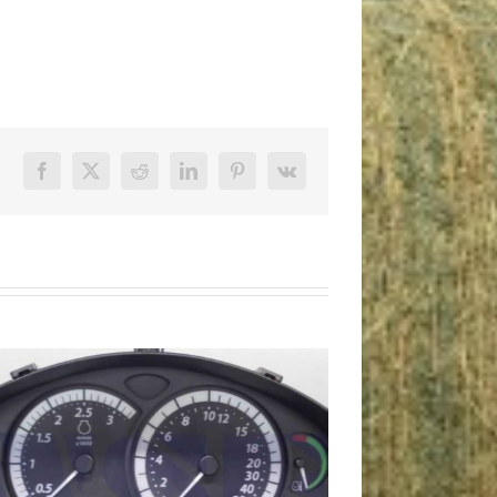
Facebook
X
Reddit
LinkedIn
Pinterest
Vk