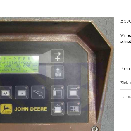
Bes
Wir re
schnel
Ker
Elektr
Herste