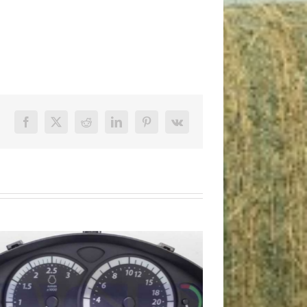
Facebook
X
Reddit
LinkedIn
Pinterest
Vk