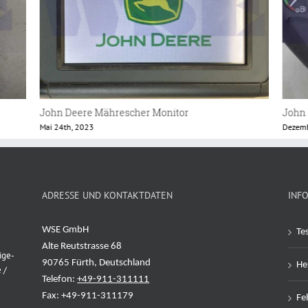
John Deere 6830 Instrumentenbrett
John
Dezember 15th, 2022
Mai 18
ADRESSE UND KONTAKTDATEN
INF
WSE GmbH
Te
Alte Reutstrasse 68
ige-
90765 Fürth, Deutschland
Her
 /
Telefon:
+49-911-311111
Fax: +49-911-311179
Feh