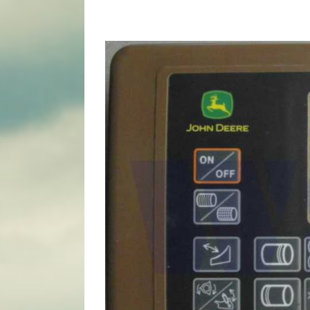
View
Larger
Image