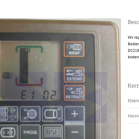
Bes
Wir re
Bedie
DC218
kosten
Ker
Elektr
Herste