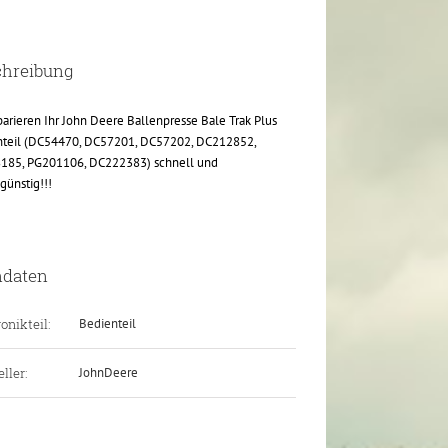
chreibung
parieren Ihr John Deere Ballenpresse Bale Trak Plus
nteil (DC54470, DC57201, DC57202, DC212852,
185, PG201106, DC222383) schnell und
günstig!!!
ndaten
onikteil:
Bedienteil
ller:
JohnDeere