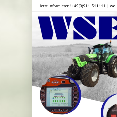
Skip
Jetzt Informieren!
+49(0)911-311111
|
wol
to
content