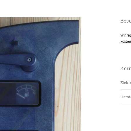
Bes
Wir re
kosten
Ker
Elektr
Herste