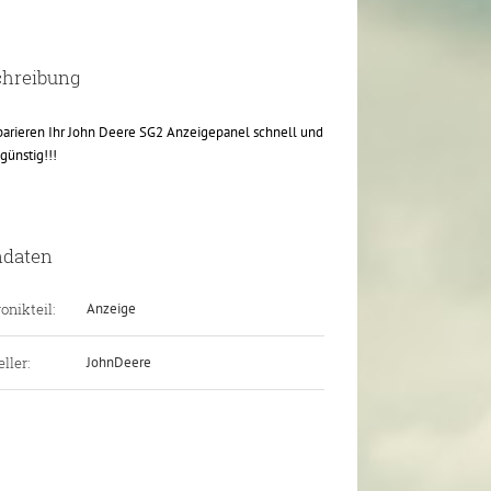
chreibung
parieren Ihr John Deere SG2 Anzeigepanel schnell und
günstig!!!
ndaten
onikteil:
Anzeige
ller:
JohnDeere