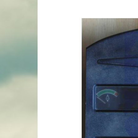
View
Larger
Image