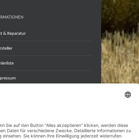
ORMATIONEN
st & Reparatur
steller
lerliste
pressum
tenschutzerklärung
B