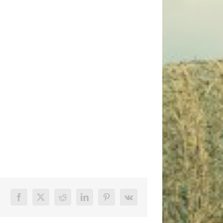
Facebook
X
Reddit
LinkedIn
Pinterest
Vk