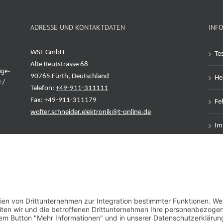
ADRESSE UND KONTAKTDATEN
INF
WSE GmbH
Te
Alte Reutstrasse 68
ige-
90765 Fürth, Deutschland
Her
 /
Telefon:
+49-911-311111
Fax: +49-911-311179
Feh
wolter.schneider.elektronik@t-online.de
Im
Da
AG