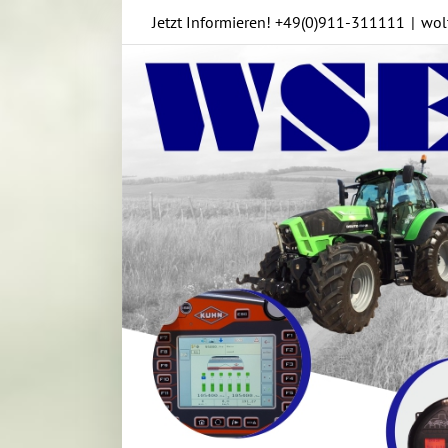
Skip
Jetzt Informieren!
+49(0)911-311111
|
wol
to
content