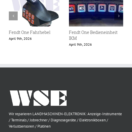
Fendt One Fahrhebel
Fendt One Bedieneinheit
F
IKM
April 9th, 2026
F
April 9th, 2026
Wir reparieren LANDMASCHINEN-ELEKTRONIK: Anzeige-Instrumente
/ Terminals / Jobrechner / Diagnosegeräte / Elektronikboxen /
Verlustsensoren / Platinen