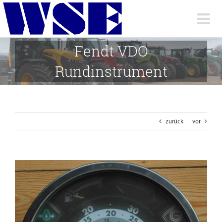
Skip
to
content
Fendt VDO
Rundinstrument
zurück
vor
View
Larger
Image