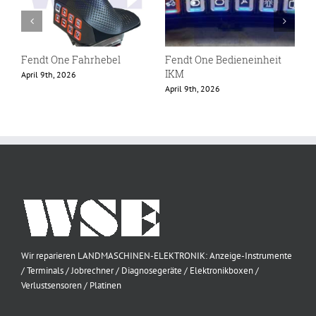
Fendt One Fahrhebel
Fendt One Bedieneinheit
F
IKM
April 9th, 2026
F
April 9th, 2026
Wir reparieren LANDMASCHINEN-ELEKTRONIK: Anzeige-Instrumente
/ Terminals / Jobrechner / Diagnosegeräte / Elektronikboxen /
Verlustsensoren / Platinen