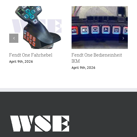
Fendt One Fahrhebel
Fendt One Bedieneinheit
F
IKM
April 9th, 2026
F
April 9th, 2026