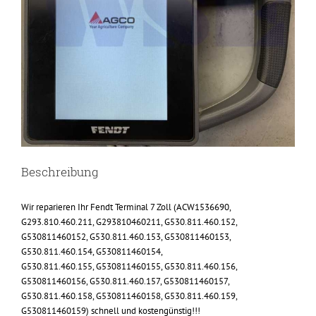
Beschreibung
Wir reparieren Ihr Fendt Terminal 7 Zoll (ACW1536690,
G293.810.460.211, G293810460211, G530.811.460.152,
G530811460152, G530.811.460.153, G530811460153,
G530.811.460.154, G530811460154,
G530.811.460.155, G530811460155, G530.811.460.156,
G530811460156, G530.811.460.157, G530811460157,
G530.811.460.158, G530811460158, G530.811.460.159,
G530811460159) schnell und kostengünstig!!!