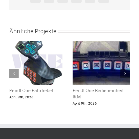
Ähnliche Projekte
Fendt One Fahrhebel
Fendt One Bedieneinheit
F
IKM
April 9th, 2026
F
April 9th, 2026